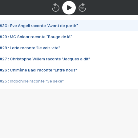
#30 : Eve Angeli raconte "Avant de partir"
#29 : MC Solaar raconte "Bouge de là"
28 : Lorie raconte "Je vais vite"
#27 : Christophe Willem raconte "Jacques a dit"
#26 : Chimène Badi raconte "Entre nous"
#25 : Indochine raconte "3e sexe"
#24 : Zaho raconte "C'est chelou"
#23 : Patrick Bruel raconte "Au café des délices"
#22 : Kyo raconte "Le chemin"
#21 : Nolwenn Leroy raconte "Cassé"
#20 : Patrick Hernandez raconte "Born to be alive"