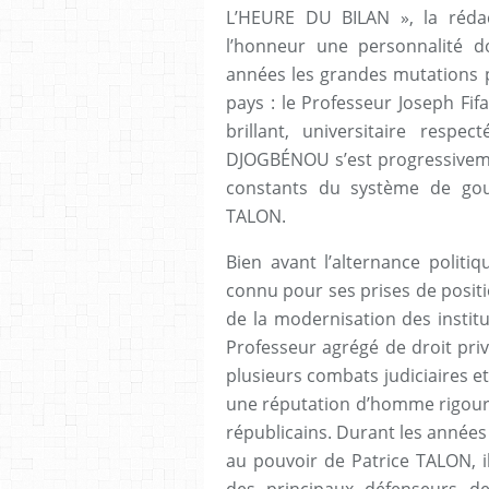
L’HEURE DU BILAN », la réd
l’honneur une personnalité d
années les grandes mutations pol
pays : le Professeur Joseph Fi
brillant, universitaire resp
DJOGBÉNOU s’est progressiveme
constants du système de gou
TALON.
Bien avant l’alternance polit
connu pour ses prises de positi
de la modernisation des institu
Professeur agrégé de droit pri
plusieurs combats judiciaires et
une réputation d’homme rigour
républicains. Durant les années 
au pouvoir de Patrice TALON, il
des principaux défenseurs de 