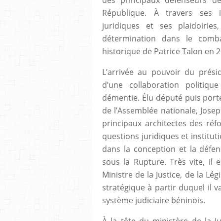
République. À travers ses i
juridiques et ses plaidoiri
détermination dans le comba
historique de Patrice Talon en 2
L’arrivée au pouvoir du prési
d’une collaboration politique
démentie. Élu député puis port
de l’Assemblée nationale, Jos
principaux architectes des ré
questions juridiques et institut
dans la conception et la défe
sous la Rupture. Très vite, il
Ministre de la Justice, de la Lé
stratégique à partir duquel il
système judiciaire béninois.
À la tête du ministère de la J