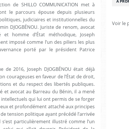
À PRO
action de SHILLO COMMUNICATION met à
ont le parcours épouse depuis plusieurs
itiques, judiciaires et institutionnelles du
Voir le 
famin DJOGBÉNOU. Juriste de renom, avocat
ecté et homme d’État méthodique, Joseph
nt imposé comme l’un des piliers les plus
vernance porté par le président Patrice
ique de 2016, Joseph DJOGBÉNOU était déjà
on courageuses en faveur de l’État de droit,
tions et du respect des libertés publiques.
vé et avocat au Barreau du Bénin, il a mené
 intellectuels qui lui ont permis de se forger
eux et profondément attaché aux principes
de tension politique ayant précédé l’arrivée
 s’est particulièrement illustré comme l’un
celui qui allait devenir Président de la