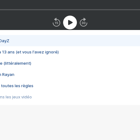
 DayZ
 a 13 ans (et vous l'avez ignoré)
e (littéralement)
im Rayan
 toutes les règles
s les jeux vidéo
us choquant de Rockstar ? - Le scandale BULLY
e plus moche de Steam
du RÊVE tourne au CAUCHEMAR